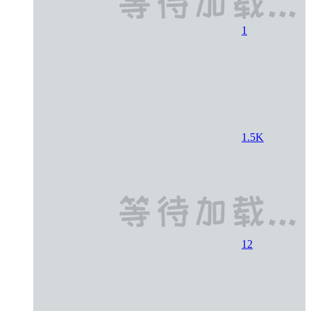
1
1.5K
12