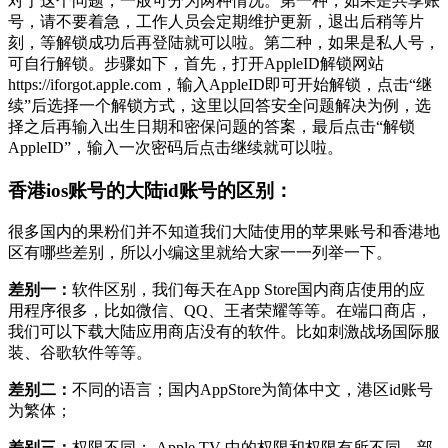
对于这个问题，一般可分为两种情况。第一种，如果是共享账
号，请不要着急，工作人员会定期维护更新，退出后稍等片
刻，等解锁成功后再登陆就可以啦。第二种，如果是私人号，
可自行解锁。步骤如下，首先，打开AppleID解锁网站
https://iforgot.apple.com，输入AppleID即可开始解锁，点击“继
续”后选择一个解锁方式，这里以回答安全问题解决为例，选
择之后再输入出生日期和密保问题的答案，最后点击“解锁
AppleID”，输入一次密码后点击继续就可以啦。
香港ios账号的大陆id账号的区别：
很多国内的果粉们并不知道我们大陆使用的苹果账号和香港地
区有哪些差别，所以小编这里就给大家一一列举一下。
差别一：
软件区别，我们每天在App Store国内商店使用的应
用程序很多，比如微信、QQ、王者荣耀等等。在端口商店，
我们可以下载大陆应用商店没有的软件。比如刺激战场国际服
装、谷歌软件等等。
差别二：
不同的语言；国内AppStore为简体中文，港区id账号
为繁体；
差别三：
权限不同； Apple TV 中的权限和权限有所不同。部