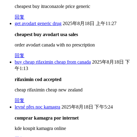
cheapest buy itraconazole price generic
回复
get avodart generic drug
2025年8月18日 上午11:27
cheapest buy avodart usa sales
order avodart canada with no prescription
回复
buy cheap rifaximin cheap from canada
2025年8月18日 下
午1:13
rifaximin cod accepted
cheap rifaximin cheap new zealand
回复
levné přes noc kamagra
2025年8月18日 下午5:24
comprar kamagra por internet
kde koupit kamagra online