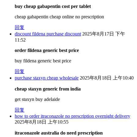
buy cheap gabapentin cost per tablet
cheap gabapentin cheap online no prescription
回复
discount fildena purchase discount
2025年8月17日 下午
11:52
order fildena generic best price
buy fildena generic best price
回复
purchase staxyn cheap wholesale
2025年8月18日 上午10:40
cheap staxyn generic from india
get staxyn buy adelaide
回复
how to order itraconazole no prescription overnight delivery
2025年8月18日 上午10:55
itraconazole australia do need prescription