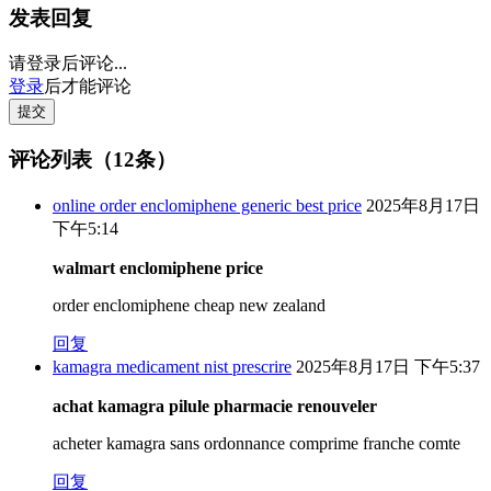
发表回复
请登录后评论...
登录
后才能评论
提交
评论列表（12条）
online order enclomiphene generic best price
2025年8月17日
下午5:14
walmart enclomiphene price
order enclomiphene cheap new zealand
回复
kamagra medicament nist prescrire
2025年8月17日 下午5:37
achat kamagra pilule pharmacie renouveler
acheter kamagra sans ordonnance comprime franche comte
回复