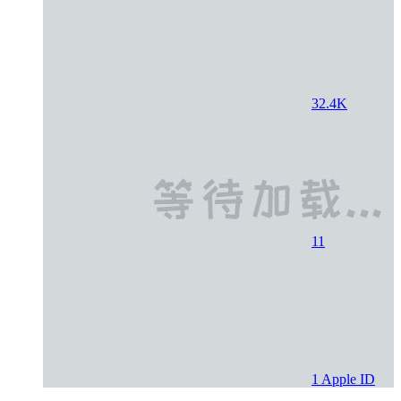
32.4K
11
1
Apple ID