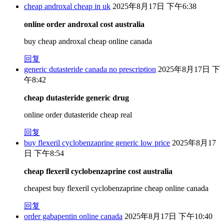
cheap androxal cheap in uk
2025年8月17日 下午6:38
online order androxal cost australia
buy cheap androxal cheap online canada
回复
generic dutasteride canada no prescription
2025年8月17日 下
午8:42
cheap dutasteride generic drug
online order dutasteride cheap real
回复
buy flexeril cyclobenzaprine generic low price
2025年8月17
日 下午8:54
cheap flexeril cyclobenzaprine cost australia
cheapest buy flexeril cyclobenzaprine cheap online canada
回复
order gabapentin online canada
2025年8月17日 下午10:40