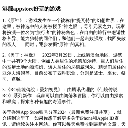
港服appstore好玩的游戏
1.《原神》：游戏发生在一个被称作“提瓦特”的幻想世界，在
这里，被神选中的人将被授予“神之眼”，导引元素之力。玩家
将扮演一位名为“旅行者”的神秘角色，在自由的旅行中邂逅性
格各异、能力独特的同伴们，和他们一起击败强敌，找回失散
的亲人——同时，逐步发掘“原神”的真相。
2.《奥丁：神叛》：2022年3月29日，上线港澳台地区。游戏
中一共有9个大陆，例如人类居住的米德加尔特、巨人们居住
的贫瘠土地约顿海姆、矮人居住的尼德威阿尔、精灵们居住的
亚尔夫海姆等。目前公布了四种职业，分别是战士、巫女、祭
司、盗贼。
3.《RO仙境傳說：愛如初見》：由腾讯代理的《仙境传说
RO》系列新作，玩家可以自由闯荡和冒险，你可以自由探索
和攀爬，探索各种有趣的奇遇事件。
关于香港App Store账号分享2024（最新免费注册共享），就
介绍到这里了，如果你想了解更多关于iPhone和Apple ID资
讯，请继续关注本网站。你可以每天免费收到最新的文章，天