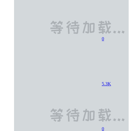
0
5.3K
0