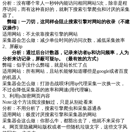
分析：没有哪个常人一秒钟内能访问相同网站5次，除非是程
序访问，而有这种喜好的，就剩下搜索引擎爬虫和讨厌的采集
器了。
弊端：一刀切，这同样会阻止搜索引擎对网站的收录（不建
议操作）
适用网站：不太依靠搜索引擎的网站
采集器会怎么做：减少单位时间的访问次数，减低采集效率
2、屏蔽ip
分析：通过后台计数器，记录来访者ip和访问频率，人为
分析来访记录，屏蔽可疑Ip。（最有效的方式）
弊端：似乎没什么弊端，就是站长忙了点
适用网站：所有网站，且站长能够知道哪些是google或者百度
的机器人
采集器会怎么做：打游击战呗!利用ip代理采集一次换一次，
不过会降低采集器的效率和网速(用代理嘛)。
3、利用js加密网页内容
Note:这个方法我没接触过，只是从别处看来
分析：不用分析了，搜索引擎爬虫和采集器通杀
适用网站：极度讨厌搜索引擎和采集器的网站
采集器会这么做：你那么牛，都豁出去了，他就不来采你了
4、网页里隐藏网站版权或者一些随机垃圾文字，这些文字风