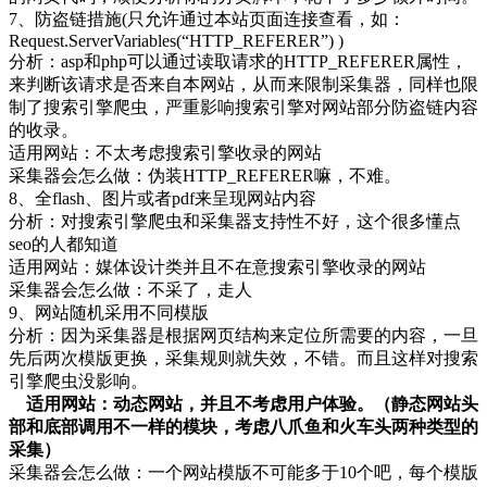
7、防盗链措施(只允许通过本站页面连接查看，如：
Request.ServerVariables(“HTTP_REFERER”) )
分析：asp和php可以通过读取请求的HTTP_REFERER属性，
来判断该请求是否来自本网站，从而来限制采集器，同样也限
制了搜索引擎爬虫，严重影响搜索引擎对网站部分防盗链内容
的收录。
适用网站：不太考虑搜索引擎收录的网站
采集器会怎么做：伪装HTTP_REFERER嘛，不难。
8、全flash、图片或者pdf来呈现网站内容
分析：对搜索引擎爬虫和采集器支持性不好，这个很多懂点
seo的人都知道
适用网站：媒体设计类并且不在意搜索引擎收录的网站
采集器会怎么做：不采了，走人
9、网站随机采用不同模版
分析：因为采集器是根据网页结构来定位所需要的内容，一旦
先后两次模版更换，采集规则就失效，不错。而且这样对搜索
引擎爬虫没影响。
适用网站：动态网站，并且不考虑用户体验。（静态网站头
部和底部调用不一样的模块，考虑八爪鱼和火车头两种类型的
采集）
采集器会怎么做：一个网站模版不可能多于10个吧，每个模版