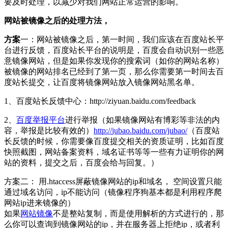
要及时处理，以减少对我们网站正常运营的影响。
网站被镜像之后的处理方法，
方案
一：网站被镜像之后，第一时间，我们应该在百度站长平
台进行反馈，百度站长平台的说明是，百度会自动识别一些恶
意镜像网站，但是如果你发现你的搜索词（如你的网站名称）
被镜像的网站排名已经到了第一页，那么你需要第一时间去百
度站长提交，让百度将镜像网站放入镜像网站黑名单。
1、百度站长反馈中心：
http://
ziyuan.baidu.com/feedba
ck
2、
百度举报平台
进行举报（如果镜像网站有博彩等非法的内
容，举报是比较有效的）
http://
jubao.baidu.com/jubao/
（百度站
长反馈的时候，你需要像百度提交相关的资质证明，比如百度
快照截图，网站备案资料，域名证书等等一些有力证明你的网
站的资料，提交之后，百度会给与回复。）
方案二： 用.htaccess屏蔽镜像网站的ip和域名， 空间设置只能
通过域名访问，ip不能访问（镜像程序狗基本都是利用程序爬
网站ip进来镜像的）
如果
网站镜像
不是整站复制，而是使用解析的方式进行的，那
么你可以查询到镜像网站的ip，并在服务器上拒绝ip，或者利