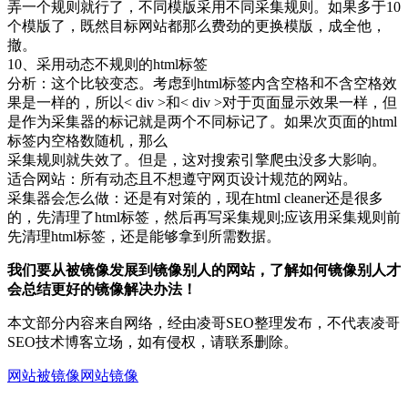
弄一个规则就行了，不同模版采用不同采集规则。如果多于10
个模版了，既然目标网站都那么费劲的更换模版，成全他，
撤。
10、采用动态不规则的html标签
分析：这个比较变态。考虑到html标签内含空格和不含空格效
果是一样的，所以< div >和< div >对于页面显示效果一样，但
是作为采集器的标记就是两个不同标记了。如果次页面的html
标签内空格数随机，那么
采集规则就失效了。但是，这对搜索引擎爬虫没多大影响。
适合网站：所有动态且不想遵守网页设计规范的网站。
采集器会怎么做：还是有对策的，现在html cleaner还是很多
的，先清理了html标签，然后再写采集规则;应该用采集规则前
先清理html标签，还是能够拿到所需数据。
我们要从被镜像发展到镜像别人的网站，了解如何镜像别人才
会总结更好的镜像解决办法！
本文部分内容来自网络，经由凌哥SEO整理发布，不代表凌哥
SEO技术博客立场，如有侵权，请联系删除。
网站被镜像
网站镜像