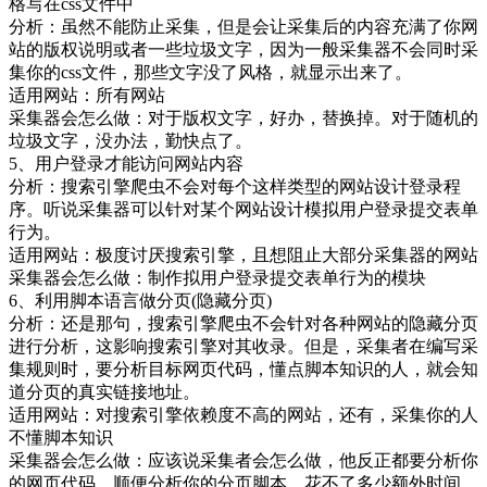
格写在css文件中
分析：虽然不能防止采集，但是会让采集后的内容充满了你网
站的版权说明或者一些垃圾文字，因为一般采集器不会同时采
集你的css文件，那些文字没了风格，就显示出来了。
适用网站：所有网站
采集器会怎么做：对于版权文字，好办，替换掉。对于随机的
垃圾文字，没办法，勤快点了。
5、用户登录才能访问网站内容
分析：搜索引擎爬虫不会对每个这样类型的网站设计登录程
序。听说采集器可以针对某个网站设计模拟用户登录提交表单
行为。
适用网站：极度讨厌搜索引擎，且想阻止大部分采集器的网站
采集器会怎么做：制作拟用户登录提交表单行为的模块
6、利用脚本语言做分页(隐藏分页)
分析：还是那句，搜索引擎爬虫不会针对各种网站的隐藏分页
进行分析，这影响搜索引擎对其收录。但是，采集者在编写采
集规则时，要分析目标网页代码，懂点脚本知识的人，就会知
道分页的真实链接地址。
适用网站：对搜索引擎依赖度不高的网站，还有，采集你的人
不懂脚本知识
采集器会怎么做：应该说采集者会怎么做，他反正都要分析你
的网页代码，顺便分析你的分页脚本，花不了多少额外时间。