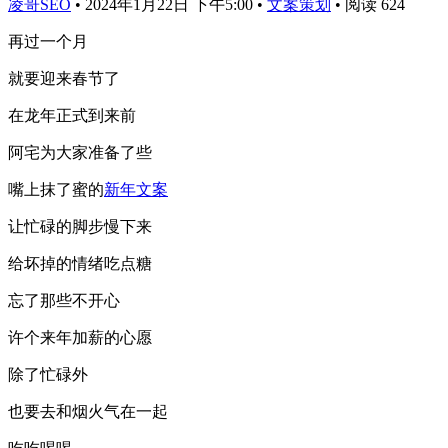
凌哥SEO
•
2024年1月22日 下午5:00
•
文案策划
•
阅读 624
再过一个月
就要迎来春节了
在龙年正式到来前
阿宅为大家准备了些
嘴上抹了蜜的
新年文案
让忙碌的脚步慢下来
给坏掉的情绪吃点糖
忘了那些不开心
许个来年加薪的心愿
除了忙碌外
也要去和烟火气在一起