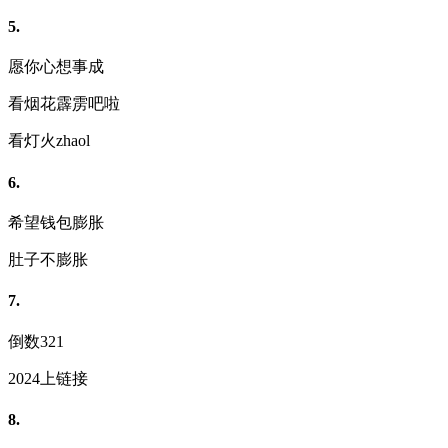
5.
愿你心想事成
看烟花霹雳吧啦
看灯火zhaol
6.
希望钱包膨胀
肚子不膨胀
7.
倒数321
2024上链接
8.