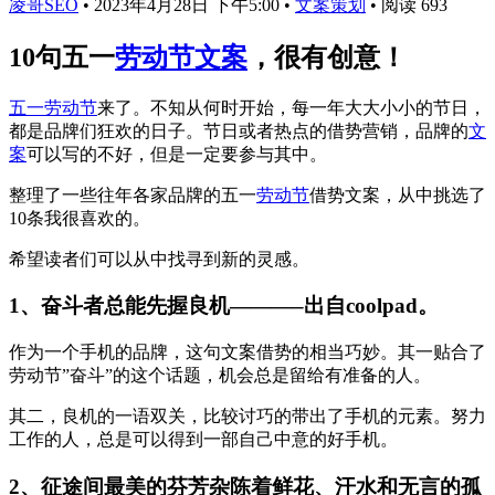
凌哥SEO
•
2023年4月28日 下午5:00
•
文案策划
•
阅读 693
10句五一
劳动节文案
，很有创意！
五一劳动节
来了。不知从何时开始，每一年大大小小的节日，
都是品牌们狂欢的日子。节日或者热点的借势营销，品牌的
文
案
可以写的不好，但是一定要参与其中。
整理了一些往年各家品牌的五一
劳动节
借势文案，从中挑选了
10条我很喜欢的。
希望读者们可以从中找寻到新的灵感。
1、奋斗者总能先握良机———–出自coolpad。
作为一个手机的品牌，这句文案借势的相当巧妙。其一贴合了
劳动节”奋斗”的这个话题，机会总是留给有准备的人。
其二，良机的一语双关，比较讨巧的带出了手机的元素。努力
工作的人，总是可以得到一部自己中意的好手机。
2、征途间最美的芬芳杂陈着鲜花、汗水和无言的孤