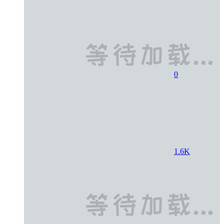
0
1.6K