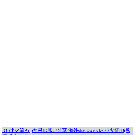
iOS小火箭App苹果ID账户分享-海外shadowrocket小火箭ID(购