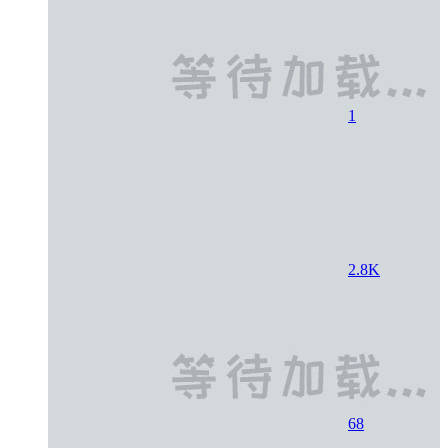
1
2.8K
68