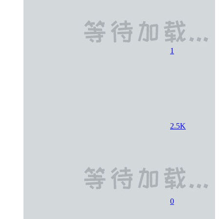
1
2.5K
0