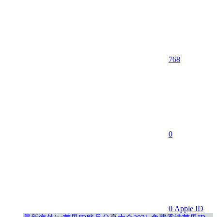
768
0
0
Apple ID