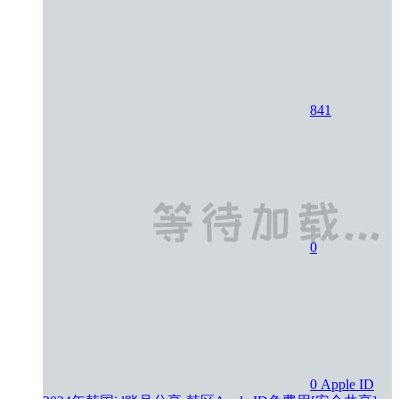
841
0
0
Apple ID