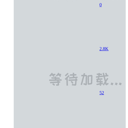
0
2.8K
52