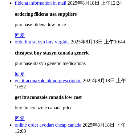
fildena information in mail
2025年8月18日 上午12:24
ordering fildena usa suppliers
purchase fildena low price
回复
ordering staxyn buy virginia
2025年8月18日 上午10:44
cheapest buy staxyn canada generic
purchase staxyn generic medications
回复
get itraconazole uk no prescription
2025年8月18日 上午
10:52
get itraconazole canada low cost
buy itraconazole canada price
回复
online order avodart cheap canada
2025年8月18日 下午
12:08