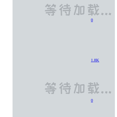
0
1.8K
0