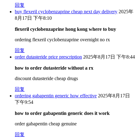
回复
buy flexeril cyclobenzaprine cheap next day delivery
2025年
8月17日 下午8:10
flexeril cyclobenzaprine hong kong where to buy
ordering flexeril cyclobenzaprine overnight no rx
回复
order dutasteride price prescription
2025年8月17日 下午8:44
how to order dutasteride without a rx
discount dutasteride cheap drugs
回复
ordering gabapentin generic how effective
2025年8月17日
下午9:54
how to order gabapentin generic does it work
order gabapentin cheap genuine
回复