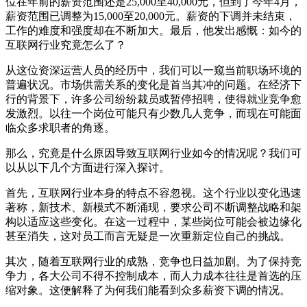
位在年前的薪资范围还是25,000至40,000元，但到了今年4月，
薪资范围已调整为15,000至20,000元。薪资的下调并未结束，
工作的难度和强度却在不断加大。最后，他发出感慨：如今的
互联网行业究竟怎么了？
从这位资深运营人员的经历中，我们可以一窥当前职场环境的
普遍状况。市场供需关系的变化是首当其冲的问题。在经济下
行的背景下，许多公司纷纷裁员或暂停招聘，使得就业竞争愈
发激烈。以往一个岗位可能只有少数几人竞争，而现在可能面
临众多求职者的角逐。
那么，究竟是什么原因导致互联网行业如今的情况呢？我们可
以从以下几个方面进行深入探讨。
首先，互联网行业本身的特点不容忽视。这个行业以变化迅速
著称，新技术、新模式不断涌现，要求公司不断调整战略和架
构以适应这些变化。在这一过程中，某些岗位可能会被边缘化
甚至消失，这对员工而言无疑是一次重新定位自己的挑战。
其次，随着互联网行业的成熟，竞争也日益加剧。为了保持竞
争力，各大公司不得不控制成本，而人力成本往往是首选的压
缩对象。这便解释了为何我们能看到众多薪资下调的情况。