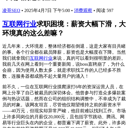
凌哥SEO
•
2025年4月7日 下午5:00
•
消费观察
•
阅读 597
互联网行业
求职困境：薪资大幅下滑，大
环境真的这么差嘛？
近几年来，大环境差，整体经济都在倒退，这是大家有目共睹
的事。各个行业都在裁员降薪，薪资也是大幅度在下降。当然
我们就拿我们
互联网行业
来说，真的可以看到很明显的差距。
我前几天在网上看到一个重要新闻，说boss直聘崩了，为什么
会崩，因为使用人数太多，就是求职找工作的人已经多不胜
数，连服务器都成熟不起大量用户的涌入！
前不久，一位在互联网行业摸爬滚打6年的资深运营人员，在
网上分享了自己被裁员的深切体会。他曾参与打造众多爆款案
例与热议话题，然而在公司的组织结构调整中，不幸成为了裁
员的对象。该网友坦言，尽管他仅期望维持之前的薪资水平
——40万元，但现实却异常严峻，他目前难以找到工作。市场
上许多同岗位的月薪仅20,000元，且包括字节跳动、腾讯、网
易等行业巨头在内的企业，都普遍下调了薪资。此外，许多岗