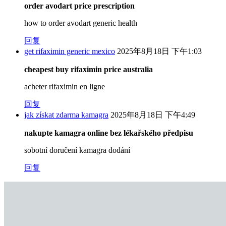
order avodart price prescription
how to order avodart generic health
回复
get rifaximin generic mexico
2025年8月18日 下午1:03
cheapest buy rifaximin price australia
acheter rifaximin en ligne
回复
jak získat zdarma kamagra
2025年8月18日 下午4:49
nakupte kamagra online bez lékařského předpisu
sobotní doručení kamagra dodání
回复