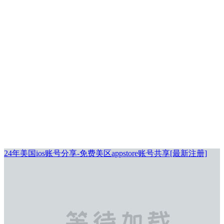
24年美国ios账号分享-免费美区appstore账号共享[最新注册]