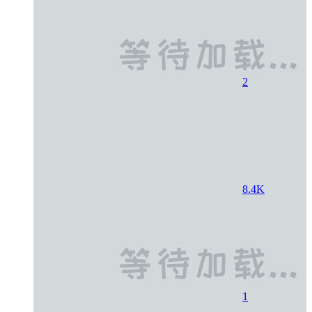
2
8.4K
1