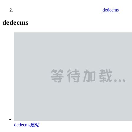
dedecms
dedecms
dedecms建站