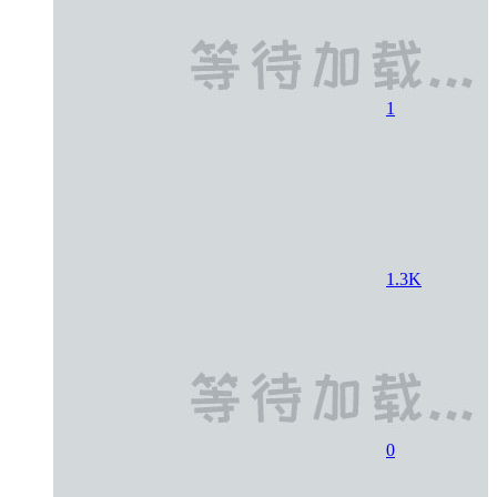
1
1.3K
0