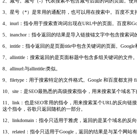
2、减号。减号（-）代表搜索不包含减号后面的词的页面。使用
3、星号（*）是常用的通配符，也可以用在搜索中。百度不支
4、inurl：指令用于搜索查询词出现在URL中的页面。百度和Goog
5、inanchor：指令返回的结果是导入链接锚文字中包含搜索词的
6、intitle：指令返回的是页面title中包含关键词的页面。Google
7、allintitle：搜索返回的是页面标题中包含多组关键词的文件
8、allinurl:与allintitle:类似。
9、filetype：用于搜索特定的文件格式。Google 和百度都支持 
10、site：是SEO最熟悉的高级搜索指令，用来搜索某个域名下的所有文
11、link：也是SEO常用的指令，用来搜索某个URL的反向链接，
这个指令，谷歌只返回随机的一部分。
12、linkdomain：指令只适用于雅虎，返回的是某个域
13、related：指令只适用于Google，返回的结果是与某个网站有