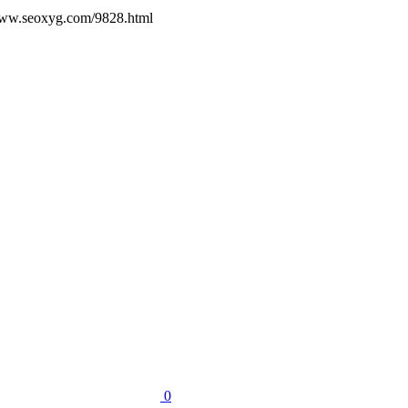
yg.com/9828.html
0