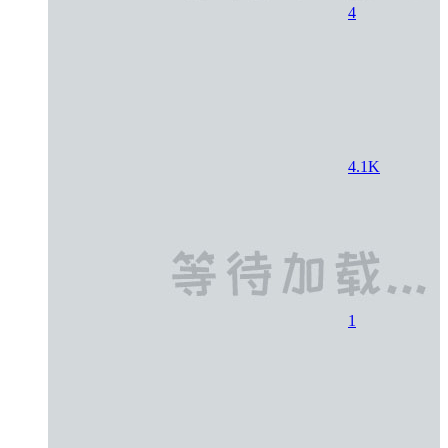
4
4.1K
1