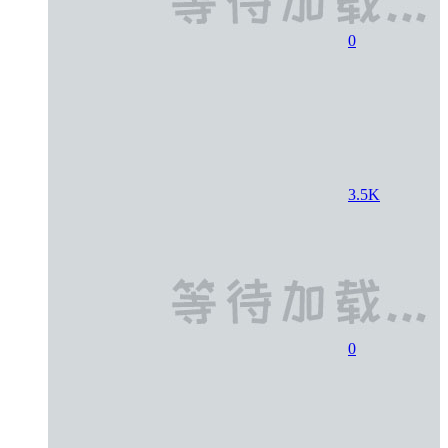
0
3.5K
0