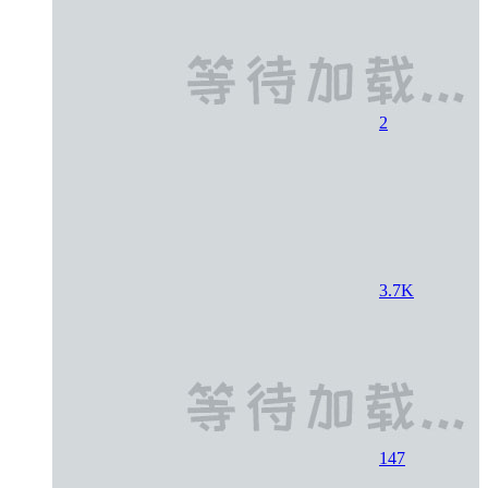
2
3.7K
147