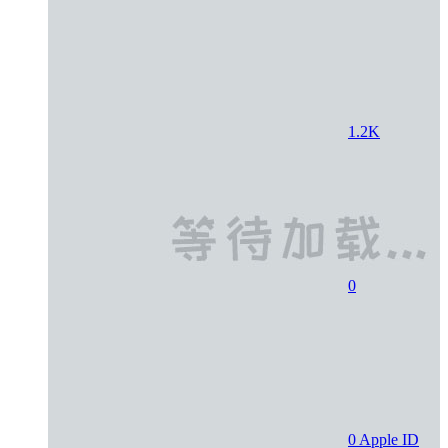
1.2K
0
0
Apple ID