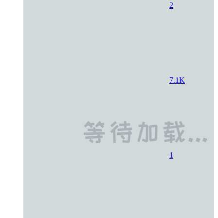
2
7.1K
1