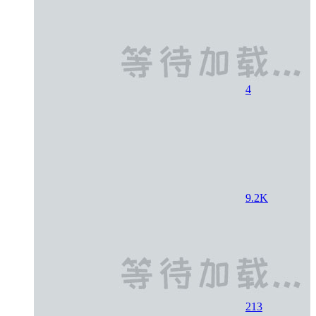
4
9.2K
213