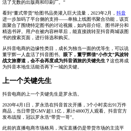
活了无数的出版商和印刷厂。”
看到“董式带货”给图书品类灌入巨大流量，2023年2月，
抖音
进一步加码了平台侧的支持——单独上线图书聚合功能，该页
面聚合了围绕特定图书的讨论视频，如内容介绍、图书评分和
精选书评。用户在被内容种草后，能直接跳转至抖音商城该图
书的搜索页面，进行筛选和购买。
从抖音电商的边缘性类目，成长为独当一面的优等生，可以说
董宇辉一人盘活了抖音图书。
眼下，董宇辉借“小作文”风波转
战文旅赛道，会不会再度成为
抖音酒旅
的关键先生？
这也将成
为抖音本地生活能否再下一城的关键。
上一个关键先生
抖音电商的上一个关键先生是罗永浩。
2020年4月1日，罗永浩在抖音首次开播，3个小时卖出91万件
商品，当日带货GMV超1.1亿，累计4800万人观看。抖音官方
发布战报，冠以罗永浩“带货一哥”。
此前的直播电商市场格局，淘宝直播仍是带货市场的主流平