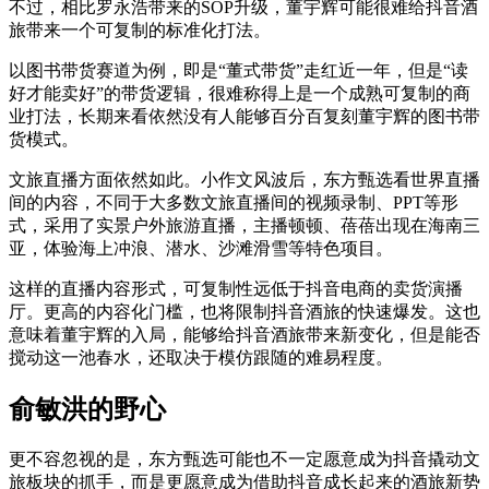
不过，相比罗永浩带来的SOP升级，董宇辉可能很难给抖音酒
旅带来一个可复制的标准化打法。
以图书带货赛道为例，即是“董式带货”走红近一年，但是“读
好才能卖好”的带货逻辑，很难称得上是一个成熟可复制的商
业打法，长期来看依然没有人能够百分百复刻董宇辉的图书带
货模式。
文旅直播方面依然如此。小作文风波后，东方甄选看世界直播
间的内容，不同于大多数文旅直播间的视频录制、PPT等形
式，采用了实景户外旅游直播，主播顿顿、蓓蓓出现在海南三
亚，体验海上冲浪、潜水、沙滩滑雪等特色项目。
这样的直播内容形式，可复制性远低于抖音电商的卖货演播
厅。更高的内容化门槛，也将限制抖音酒旅的快速爆发。这也
意味着董宇辉的入局，能够给抖音酒旅带来新变化，但是能否
搅动这一池春水，还取决于模仿跟随的难易程度。
俞敏洪的野心
更不容忽视的是，东方甄选可能也不一定愿意成为抖音撬动文
旅板块的抓手，而是更愿意成为借助抖音成长起来的酒旅新势