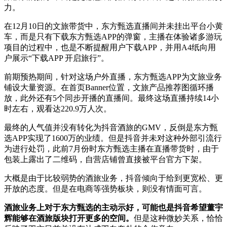
力。
在12月10日的文旅带货中，东方甄选直播间并未挂出平台小黄
车，而是只有下载东方甄选APP的弹窗，主播在体验诸多游玩
项目的过程中，也是不断提醒用户下载APP，并用A4纸向用
户展示“下载APP 开启旅行”。
前期预热期间，针对这场户外直播，东方甄选APP为文旅业务
铺设大量资源。在首页Banner位置，文旅产品推荐图循环播
放，此外还有5个同步开播的直播间。最终这场直播持续14小
时左右，观看达220.9万人次。
最终的人气值并没有转化为抖音酒旅的GMV，反倒是东方甄
选APP实现了1600万的业绩。但是抖音并未对这种外部引流行
为进行处罚，此前7月份时东方甄选主播在直播带货时，由于
包装上露出了二维码，自营店铺曾直接被平台官方下架。
大概是由于比较弱势的酒旅业务，抖音倾向于给到更宽松、更
开放的态度。但是在电商等强势板块，则没有情面可言。
酒旅业务上对于东方甄选的主动示好，可能也是抖音希望董宇
辉能够在酒旅版块打开更多的空间。
但是这种微妙关系，恰恰