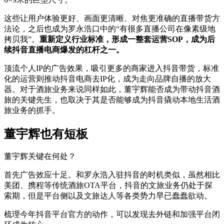
这些让用户体验更好、画面更清晰、对焦更准确的直播带货方
法论，之后也成为罗永浩口中的“有很多直播公司在像素级地
拷贝我”。
重新定义行业标准，形成一整套运营SOP，成为后
续抖音直播电商爆发的杠杆之一。
顶流个人IP的广告效果，吸引更多的商家进入抖音带货，标准
化的运营则推动抖音电商去IP化，成为走向品牌自播的放大
器。对于酒旅业务来说同样如此，董宇辉能否成为带动抖音酒
旅的关键先生，也取决于其是否能够成为抖音撬动本地生活酒
旅业务的抓手。
董宇辉也有短板
董宇辉关键在何处？
首先广告效应十足。和罗永浩入驻抖音的时机类似，虽然相比
美团、携程等传统酒旅OTA平台，抖音的文旅业务仍处于探
索期，但是平台侧以及文旅达人等各类势力早已蠢蠢欲动。
梳理今年抖音平台官方的动作，可以发现去外链和加强平台闭