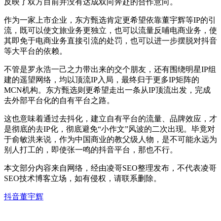
反映了双方目前并没有达成双向奔赴的合作意向。
作为一家上市企业，东方甄选肯定更希望依靠董宇辉等IP的引
流，既可以使文旅业务更独立，也可以流量反哺电商业务，使
其即免于电商业务直接引流的处罚，也可以进一步摆脱对抖音
等大平台的依赖。
不管是罗永浩一己之力带出来的交个朋友，还有围绕明星IP组
建的遥望网络，均以顶流IP入局，最终归于更多IP矩阵的
MCN机构。东方甄选则更希望走出一条从IP顶流出发，完成
去外部平台化的自有平台之路。
这也意味着通过去抖化，建立自有平台的流量、品牌效应，才
是彻底的去IP化，彻底避免“小作文”风波的二次出现。毕竟对
于俞敏洪来说，作为中国商业的教父级人物，是不可能永远为
别人打工的，即使张一鸣的抖音平台，那也不行。
本文部分内容来自网络，经由凌哥SEO整理发布，不代表凌哥
SEO技术博客立场，如有侵权，请联系删除。
抖音
董宇辉