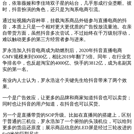
台，依靠薇娅和李佳琦双子星的站台，几乎形成行业垄断。彼
时，抖音扮演的角色，还只是为淘系电商引流。
通过短视频内容种草，挂载淘系商品外链参与直播电商的抖
音，本质上只是一个相对更大更优质的广告投放流量池。在亲
自带货方面，虽然抖音多次尝试，不过始终在千万级别浮动，
难以触动更多的第三方经营者参与进来。
罗永浩加入抖音电商成为助燃剂后，2020年抖音直播电商
GMV规模来到5000亿，相比2019年翻了5倍。同年，在行业竞
争排名中，也反超淘宝的4000亿、快手的3812亿，成为名副其
实的第一名。
有业内人士认为，罗永浩这个关键先生给抖音带来了两个效
果。
一个是广告效应，让更多的品牌和商家知道抖音也可以卖货；
同时也让抖音的用户知道，在抖音也可以买货。
另一个是直播带货的SOP升级。比如在直播间的搭建上，区别
于普通的三机位，罗永浩加了一个俯拍的头顶机位，可以给到
更多的货品还原度；展示商品信息的LED屏是经过三轮改进的
6×9米的巨型尺寸。