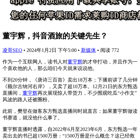
董宇辉，抖音酒旅的关键先生？
凌哥SEO
•
2024年1月2日 下午5:00
•
新媒体
•
阅读 772
作为一个互联网人，读书人对
董宇辉
的才华打动，并且作为一
个喜欢他的人，那么咱们今天就来说说他。
不到20分钟，《唐诗三百首》卖出18万本；下播前讲了几分钟
《额尔古纳河右岸》，又卖了超10万本。12月21日的东方甄选
直播间，
董宇辉
再次展现惊人带货力，不少围观吃瓜“小作文”
风波的路人还被圈粉。
此前，樊登在做客东方甄选直播间时就直言：如果董宇辉做读
书赛道，就没他什么事了。
董宇辉直播时透露，自2022年6月至2023年6月，东方甄选一年
卖出去的书已超1500万册：“1500万册是什么概念？这已经救