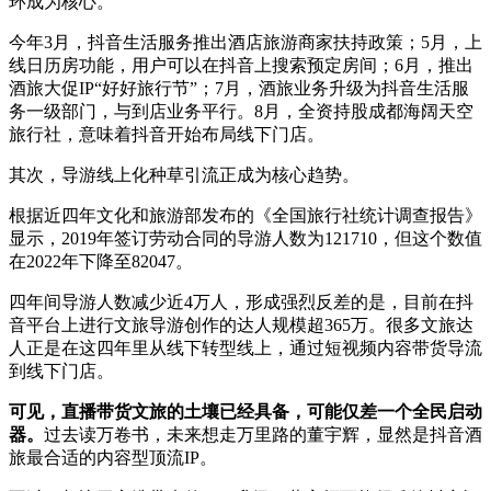
环成为核心。
今年3月，抖音生活服务推出酒店旅游商家扶持政策；5月，上
线日历房功能，用户可以在抖音上搜索预定房间；6月，推出
酒旅大促IP“好好旅行节”；7月，酒旅业务升级为抖音生活服
务一级部门，与到店业务平行。8月，全资持股成都海阔天空
旅行社，意味着抖音开始布局线下门店。
其次，导游线上化种草引流正成为核心趋势。
根据近四年文化和旅游部发布的《全国旅行社统计调查报告》
显示，2019年签订劳动合同的导游人数为121710，但这个数值
在2022年下降至82047。
四年间导游人数减少近4万人，形成强烈反差的是，目前在抖
音平台上进行文旅导游创作的达人规模超365万。很多文旅达
人正是在这四年里从线下转型线上，通过短视频内容带货导流
到线下门店。
可见，直播带货文旅的土壤已经具备，可能仅差一个全民启动
器。
过去读万卷书，未来想走万里路的董宇辉，显然是抖音酒
旅最合适的内容型顶流IP。