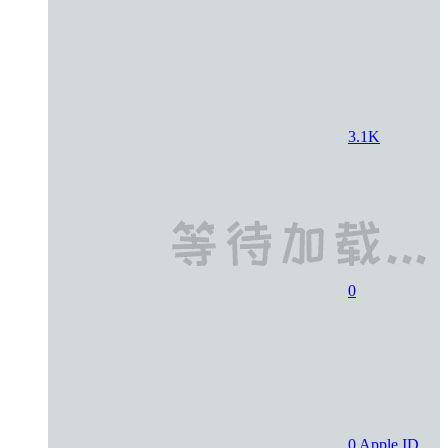
3.1K
0
0
Apple ID