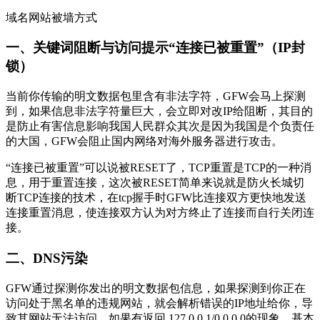
域名网站被墙方式
一、关键词阻断与访问提示“连接已被重置”（IP封
锁）
当前你传输的明文数据包里含有非法字符，GFW会马上探测
到，如果信息非法字符量巨大，会立即对改IP给阻断，其目的
是防止有害信息影响我国人民群众其次是因为我国是个负责任
的大国，GFW会阻止国内网络对海外服务器进行攻击。
“连接已被重置”可以说被RESET了，TCP重置是TCP的一种消
息，用于重置连接，这次被RESET简单来说就是防火长城切
断TCP连接的技术，在tcp握手时GFW比连接双方更快地发送
连接重置消息，使连接双方认为对方终止了连接而自行关闭连
接。
二、DNS污染
GFW通过探测你发出的明文数据包信息，如果探测到你正在
访问处于黑名单的违规网站，就会解析错误的IP地址给你，导
致其网站无法访问，如果有返回 127.0.0.1/0.0.0.0的现象，基本