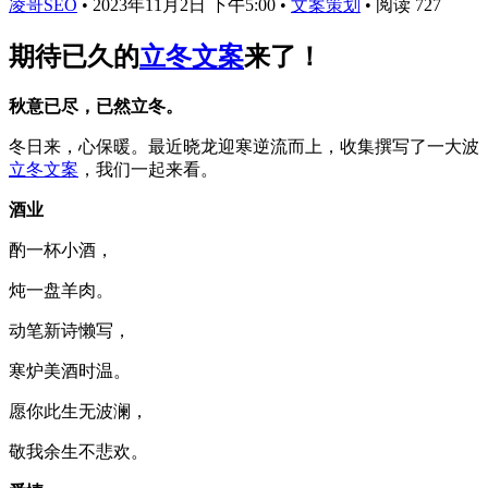
凌哥SEO
•
2023年11月2日 下午5:00
•
文案策划
•
阅读 727
期待已久的
立冬文案
来了！
秋意已尽，已然立冬。
冬日来，心保暖。最近晓龙迎寒逆流而上，收集撰写了一大波
立冬文案
，我们一起来看。
酒业
酌一杯小酒，
炖一盘羊肉。
动笔新诗懒写，
寒炉美酒时温。
愿你此生无波澜，
敬我余生不悲欢。