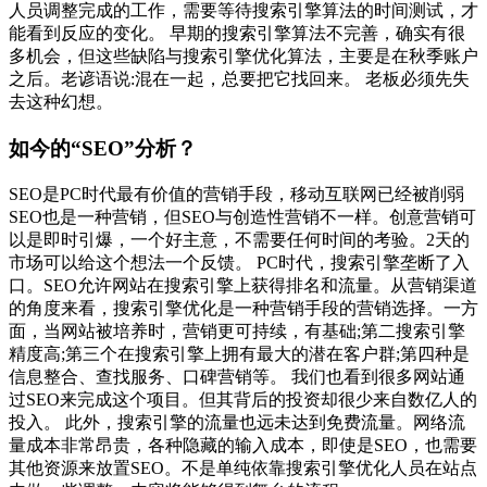
人员调整完成的工作，需要等待搜索引擎算法的时间测试，才
能看到反应的变化。 早期的搜索引擎算法不完善，确实有很
多机会，但这些缺陷与搜索引擎优化算法，主要是在秋季账户
之后。老谚语说:混在一起，总要把它找回来。 老板必须先失
去这种幻想。
如今的“SEO”分析？
SEO是PC时代最有价值的营销手段，移动互联网已经被削弱
SEO也是一种营销，但SEO与创造性营销不一样。创意营销可
以是即时引爆，一个好主意，不需要任何时间的考验。2天的
市场可以给这个想法一个反馈。 PC时代，搜索引擎垄断了入
口。SEO允许网站在搜索引擎上获得排名和流量。从营销渠道
的角度来看，搜索引擎优化是一种营销手段的营销选择。一方
面，当网站被培养时，营销更可持续，有基础;第二搜索引擎
精度高;第三个在搜索引擎上拥有最大的潜在客户群;第四种是
信息整合、查找服务、口碑营销等。 我们也看到很多网站通
过SEO来完成这个项目。但其背后的投资却很少来自数亿人的
投入。 此外，搜索引擎的流量也远未达到免费流量。网络流
量成本非常昂贵，各种隐藏的输入成本，即使是SEO，也需要
其他资源来放置SEO。不是单纯依靠搜索引擎优化人员在站点