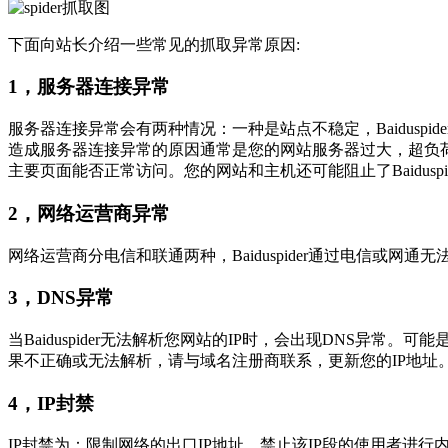
下面向站长介绍一些常见的抓取异常原因:
1
，服务器连接异常
服务器连接异常会有两种情况：一种是站点不稳定，
Baiduspide
造成服务器连接异常的原因通常是您的网站服务器过大，超负
主要页面能否正常访问。您的网站和主机还可能阻止了
Baiduspi
2
，网络运营商异常
网络运营商分电信和联通两种，
Baiduspider
通过电信或网通无
3
，
DNS
异常
当
Baiduspider
无法解析您网站的
IP
时，会出现
DNS
异常。可能
果不正确或无法解析，请与域名注册商联系，更新您的
IP
地址
4
，
IP
封禁
IP
封禁为：限制网络的出口
IP
地址，禁止该
IP
段的使用者进行