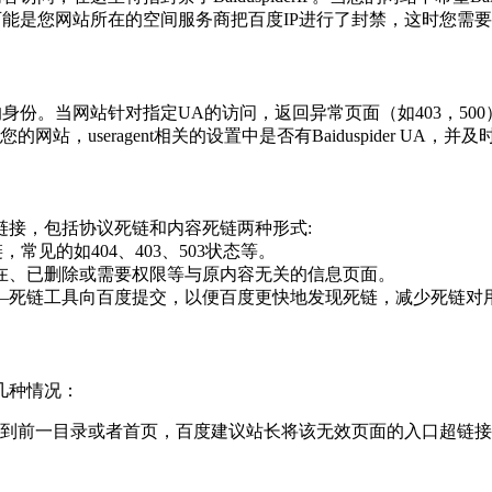
可能是您网站所在的空间服务商把百度
IP
进行了封禁，这时您需要
的身份。当网站针对指定
UA
的访问，返回异常页面（如
403
，
500
您的网站，
useragent
相关的设置中是否有
Baiduspider UA
，并及
链接，包括协议死链和内容死链两种形式:
链，常见的如
404
、
403
、
503
状态等。
在、已删除或需要权限等与原内容无关的信息页面。
—
死链工具向百度提交，以便百度更快地发现死链，减少死链对
几种情况：
到前一目录或者首页，百度建议站长将该无效页面的入口超链接