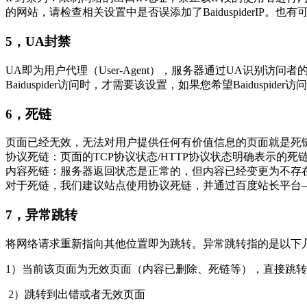
的网站，请检查相关设置中是否误添加了
BaiduspiderIP
。也有
5
，
UA
封禁
UA
即为用户代理（
User-Agent
），服务器通过
UA
识别访问者
Baiduspider
访问时，才需要该设置，如果您希望
Baiduspider
访问
6
，死链
页面已经无效，无法对用户提供任何有价值信息的页面就是死
协议死链：页面的
TCP
协议状态
/HTTP
协议状态明确表示的死
内容死链：服务器返回状态是正常的，但内容已经变更为不存
对于死链，我们建议站点使用协议死链，并通过百度站长平台
7
，异常跳转
将网络请求重新指向其他位置即为跳转。异常跳转指的是以下
1
）当前该页面为无效页面（内容已删除、死链等），直接跳转
2
）跳转到出错或者无效页面