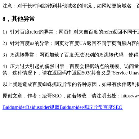
注意：对于长时间跳转到其他域名的情况，如网站更换域名，
8
，其他异常
1
）针对百度
refer
的异常：网页针对来自百度的
refer
返回不同于
2
）针对百度
ua
的异常：网页对百度
UA
返回不同于页面原内容
3
）
JS
跳转异常：网页加载了百度无法识别的
JS
跳转代码，使得
4
）压力过大引起的偶然封禁：百度会根据站点的规模、访问量
禁。这种情况下，请在返回码中返回
503(
其含义是“
Service Unav
以上就是造成百度蜘蛛抓取异常的各种原因，如果有伙伴遇到
原创文章，作者：凌哥SEO，如若转载，请注明出处：https://www.seox
Baiduspider
Baiduspider抓取
Baiduspider抓取异常
百度SEO