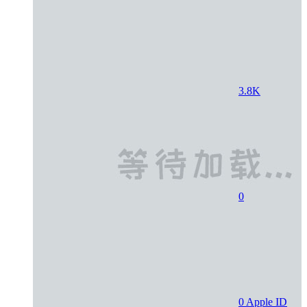
3.8K
0
0
Apple ID