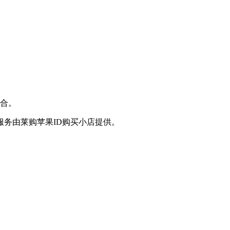
配合。
服务由莱购苹果ID购买小店提供。