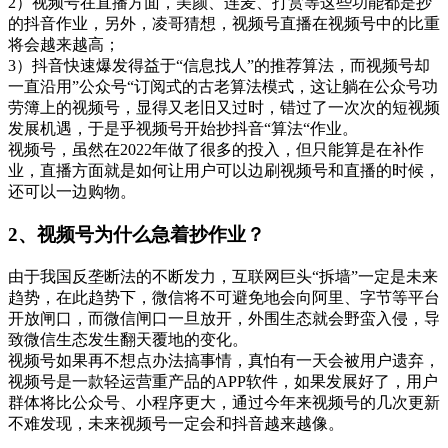
2）视频号在直播方面，美颜、连麦、打赏等这些功能都是抄
的抖音作业，另外，凌哥猜想，视频号直播在视频号中的比重
将会越来越高；
3）抖音快速爆发得益于“信息找人”的推荐算法，而视频号却
一直沿用”公众号“订阅式的古老算法模式，这让躺在公众号功
劳簿上的视频号，显得又老旧又过时，错过了一次次的短视频
发展机遇，于是乎视频号开始抄抖音“算法“作业。
视频号，虽然在2022年做了很多的投入，但只能算是在补作
业，直播方面就是如何让用户可以边刷视频号和直播的时候，
还可以一边购物。
2、视频号为什么急着抄作业？
由于我国反垄断法的不断发力，互联网巨头“拆墙”一定是未来
趋势，在此趋势下，微信将不可避免地会向阿里、字节等平台
开放闸口，而微信闸口一旦放开，外围生态就会野蛮入侵，导
致微信生态发生翻天覆地的变化。
视频号如果再不想点办法搞事情，真怕有一天会被用户遗弃，
视频号是一款轻运营重产品的APP软件，如果发展好了，用户
群体将比公众号、小程序更大，通过今年来视频号的几次更新
不难发现，未来视频号一定会和抖音越来越像。