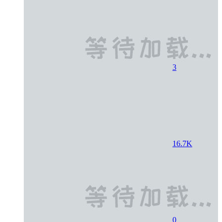
3
16.7K
0