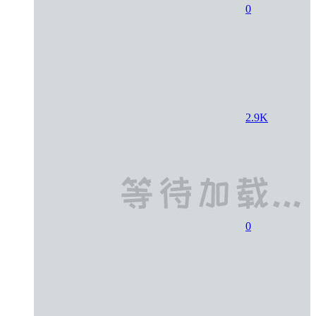
0
2.9K
0