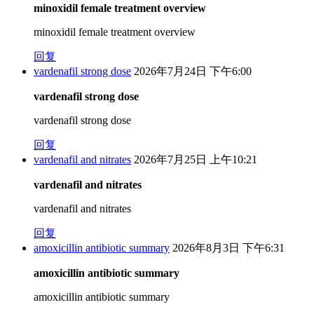
minoxidil female treatment overview
minoxidil female treatment overview
回复
vardenafil strong dose
2026年7月24日 下午6:00
vardenafil strong dose
vardenafil strong dose
回复
vardenafil and nitrates
2026年7月25日 上午10:21
vardenafil and nitrates
vardenafil and nitrates
回复
amoxicillin antibiotic summary
2026年8月3日 下午6:31
amoxicillin antibiotic summary
amoxicillin antibiotic summary