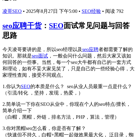
凌哥SEO
•
2025年8月27日 下午5:00
•
SEO经验
•
阅读 792
seo应聘干货
：
SEO
面试常见问题与回答
思路
今天凌哥要讲的是，所以seo经理以及
seo应聘
者都需要了解的
知识。那就是
seo面试
，一般会问什么问题，然后大家又该如
何回答的一些事。当然，每一个seo大牛都有自己的一套方式
和理论，如有不妥大家见笑了，只是自己的一些经验心得，大
家理性查阅，接受不同观点。
1.你认为
SEO
的本质是什么？ seo从业人员最重一点是什么？
（引流/转化 ，坚持，发现，热爱，）
2.简单说一下你在SEO从业中，你现在个人的seo特点/擅长，
简单介绍一下
（白帽，黑帽，外链，排名方法，PHP，算法，管理）
3.你对黑帽seo怎么看，你是否有了解？
（快速但不持久，白帽+黑帽一起做效果最大化， 泛目录，蜘