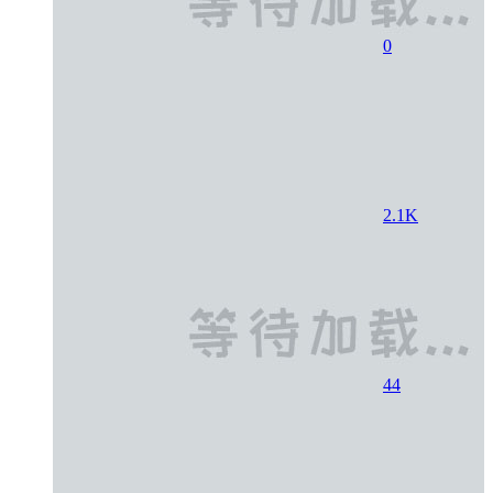
0
2.1K
44