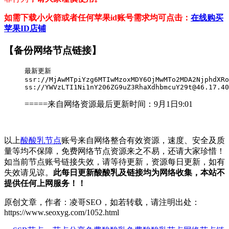
如需下载小火箭或者任何苹果id账号需求均可点击：
在线购买
苹果ID店铺
【备份网络节点链接】
最新更新

ssr://MjAwMTpiYzg6MTIwMzoxMDY6OjMwMTo2MDA2NjphdXRo
ss://YWVzLTI1Ni1nY206ZG9uZ3RhaXdhbmcuY29t@46.17.40
=====来自网络资源最后更新时间：9
月1日9
:01
以上
酸酸乳节点
账号来自网络整合有效资源，速度、安全及质
量等均不保障，免费网络节点资源来之不易，还请大家珍惜！
如当前节点账号链接失效，请等待更新，资源每日更新，如有
失效请见谅。
此每日更新酸酸乳及链接均为网络收集，本站不
提供任何上网服务！！
原创文章，作者：凌哥SEO，如若转载，请注明出处：
https://www.seoxyg.com/1052.html