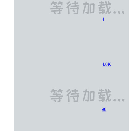
4
4.0K
98