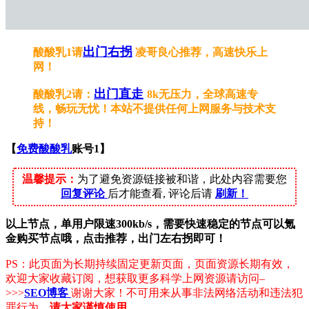
出门右拐
酸酸乳1请
凌哥良心推荐，高速
快乐
上
网！
出门直走
酸酸乳2请：
8k无压力，全球高速专
线，畅玩无忧！
本站不提供任何上网服务与技术支
持！
【
免费酸酸乳
账号1】
温馨提示：
为了避免资源链接被和谐，此处内容需要您
回复评论
后才能查看, 评论后请
刷新！
以上节点，单用户限速300kb/s，需要快速稳定的节点可以氪
金购买节点哦，点击推荐，出门左右拐即可！
PS：此页面为长期持续固定更新页面，页面资源长期有效，
欢迎大家收藏订阅，想获取更多科学上网资源请访问–
>>>
SEO博客
谢谢大家！
不可用来从事非法网络活动和违法犯
罪行为
，请大家谨慎使用。