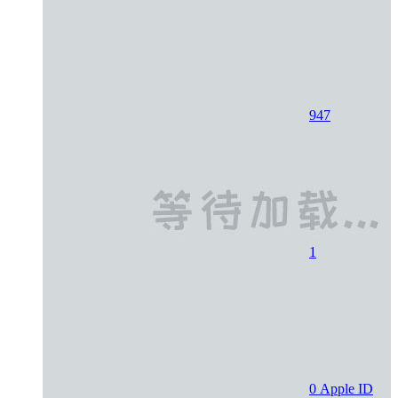
947
1
0
Apple ID