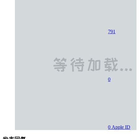
791
0
0
Apple ID