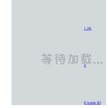
1.2K
0
0
Apple ID