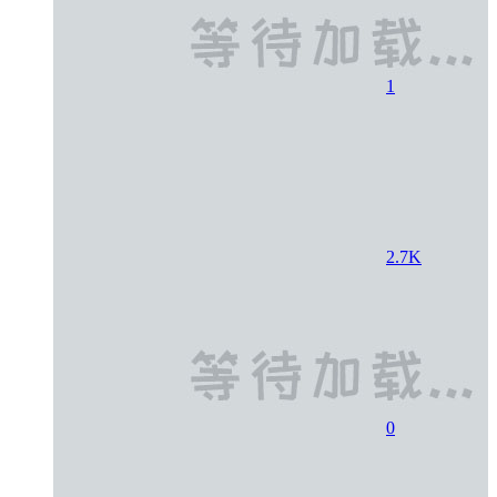
1
2.7K
0