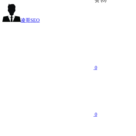
赞
(0)
凌哥SEO
0
0