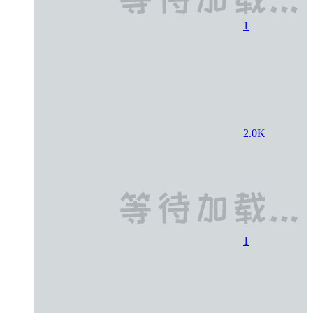
1
2.0K
1