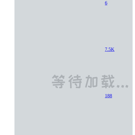
6
7.5K
188