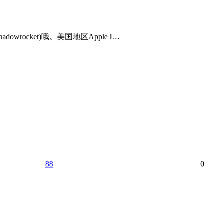
rocket)哦。美国地区Apple I…
88
0