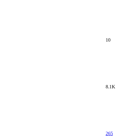
10
8.1K
265